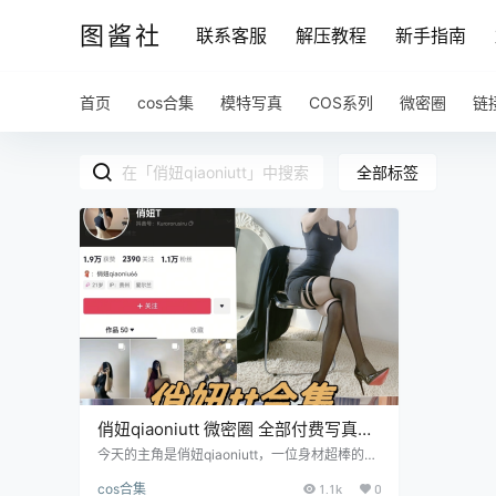
图酱社
联系客服
解压教程
新手指南
首页
cos合集
模特写真
COS系列
微密圈
链
全部标签
俏妞qiaoniutt 微密圈 全部付费写真图
片及视频合集
今天的主角是俏妞qiaoniutt，一位身材超棒的微
博博主，她以高挑的身材和极致的腰臀比吸引了
cos合集
1.1k
0
大量粉丝。胸部丰满傲人，腰部纤细如柳，这样