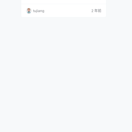
的身材简直令人无法移开眼睛。而她的微密圈图
片和视频，无疑展现了她的迷人魅力。今天，我
tujiang
2 年前
们就来一起探索这位美丽健身达人带来的惊艳视
觉体验！ 俏妞qiaoniutt个人介绍 俏妞qiaoniut
t，来自江南的健身达人，是一位活跃于抖音和微
博的颜值博主。她在微博的账号为俏…