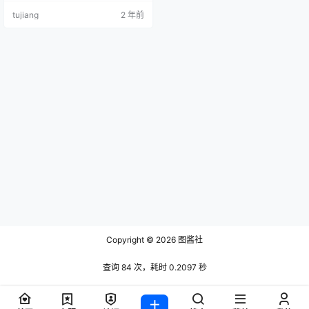
宝宝 NO.003 修女[56P-106MB] 叉
tujiang
2 年前
子宝宝 NO.004 蓝白少女[41P-66M
B] 叉子宝宝 NO.005 自拍系列01[4
5P-74MB] 叉子宝宝 NO.006 自拍
系列02[53P-…
Copyright © 2026
图酱社
查询 84 次，耗时 0.2097 秒