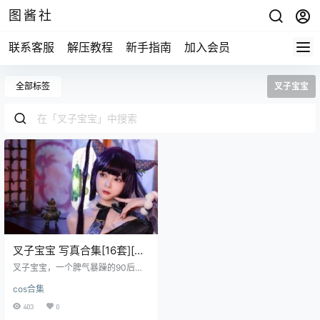
图酱社
联系客服
解压教程
新手指南
加入会员
全部标签
叉子宝宝
叉子宝宝 写真合集[16套][持
续更新]
叉子宝宝，一个脾气暴躁的90后漂
亮小姐姐，拍摄的图片很好看的呀
cos合集
资源目录 叉子宝宝 NO.001 背带裤
系列[36P-63MB] 叉子宝宝 NO.002
403
0
双马尾透明女仆[43P-72MB] 叉子