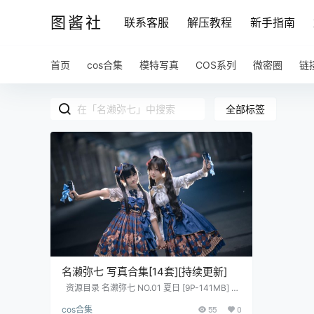
图酱社
联系客服
解压教程
新手指南
首页
cos合集
模特写真
COS系列
微密圈
链
全部标签
名濑弥七 写真合集[14套][持续更新]
资源目录 名濑弥七 NO.01 夏日 [9P-141MB] 名
濑弥七 NO.02 小狐狸 [9P-20MB] 名濑弥七 NO.
cos合集
55
0
03 樱花 [14P-83MB] 名濑弥七 NO.04 毛衣 [10