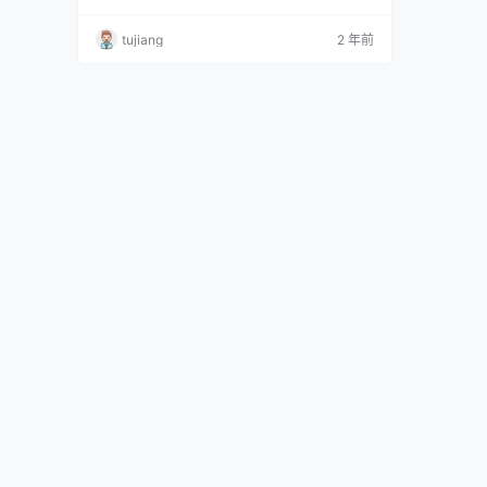
P-19MB] 名濑弥七 NO.05 白色内衣 [10P-9MB]
名濑弥七 NO.06 空前绝后 [9P-132MB] 名濑弥
tujiang
2 年前
七 NO.07 蕾姆 [22P-169MB] 名濑弥七 NO.0…