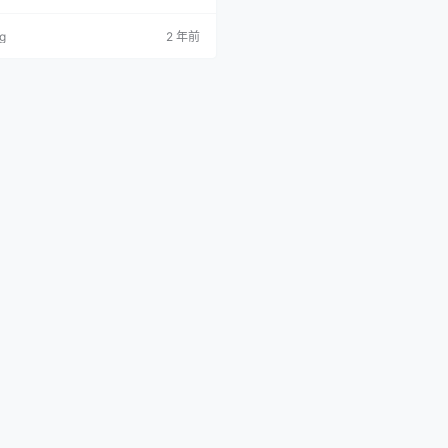
图 NO.003 唐安琪 国航空[89P／1.0
.004 唐安琪 黑色短裙 [83P-1.03GB]
ng
2 年前
唐安琪 黑色皮裤写真 [101P-1.15G] NO.
琪 黄色薄纱轻透连衣长裙 [82P-…