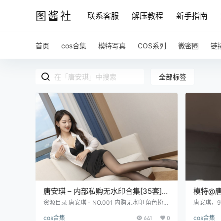
图酱社
联系客服
解压教程
新手指南
首页
cos合集
模特写真
COS系列
微密圈
链
全部标签
唐安琪 – 内部私购无水印合集[35套]写
模特@唐
真作品
真合集]
资源目录 唐安琪 - NO.001 内购无水印 角色扮演
唐安琪，9
家庭医生写真[85P-963.2M] 唐安琪 - NO.002
模特、秀人
cos合集
641
0
cos合集
内购无水印 牛仔裤写真[102P-1.13G] 唐安琪 - N
琪 超劲爆写