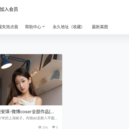
加入会员
接失效点我
帮助中心
永久地址（收藏）
最新美图
安琪-微博coser全部作品[写
[持续更新]
7年的上海妹子，内地90后新人平面
网长腿女神模特。 套图 NO.001 唐安
234
0
真[80P／909MB] NO.002 唐安琪