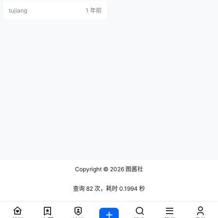
00MB] 002 大佬甜bb – 微密圈 第
tujiang
1 年前
一部分 [106P-12V-123.82 MB] 00
3 大佬甜bb – 微密圈 第二部分 [32P
-1V-5.98 MB] 004 大佬甜bb – 微密
圈 第三部分 …
Copyright © 2026
图酱社
查询 82 次，耗时 0.1994 秒