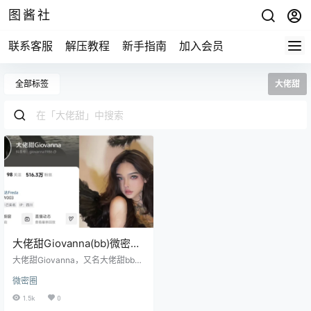
图酱社
联系客服
解压教程
新手指南
加入会员
全部标签
大佬甜
大佬甜Giovanna(bb)微密圈
合集[4套]
大佬甜Giovanna，又名大佬甜bb，
钱冰，这个名字一听就不简单，花
微密圈
臂纹身很符合她的气质，身材，腰
臀比，都是一绝。 001 大佬甜Giov
1.5k
0
anna 抖音无水印备份[152V-17P-5