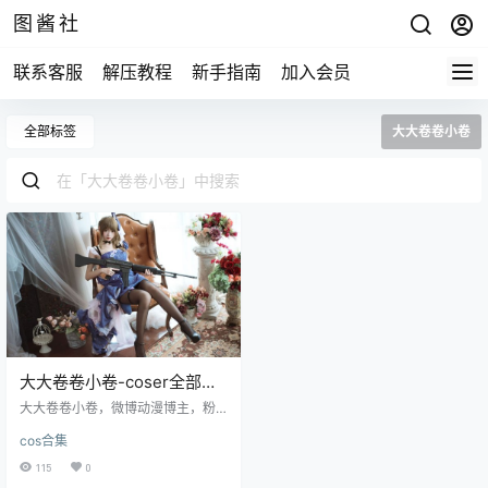
图酱社
联系客服
解压教程
新手指南
加入会员
全部标签
大大卷卷小卷
大大卷卷小卷-coser全部作
品[写真合集]38套[持续更新]
大大卷卷小卷，微博动漫博主，粉
丝21万。妹子颜值高、身材好、体
cos合集
香也非常的棒，她每一套作品的质
量都相当高。长得辣么好看的妹
115
0
子，晚上我想带她出去玩。 微博：