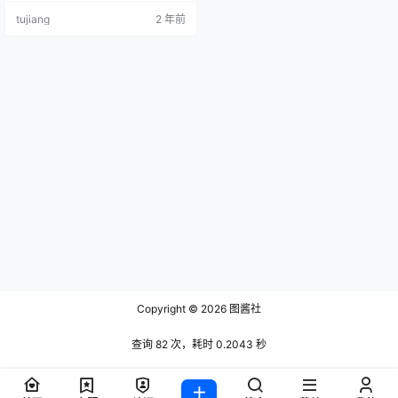
@大大卷卷小卷 资源目录 NO.01 黑
tujiang
2 年前
丝旗袍 [8P-125MB] NO.02 K2 黎明
之前.ver [13P-50MB] NO.03 参见
女王陛下 [40P-286MB] NO.04 尼
禄·克劳狄乌斯 [12P-92MB] NO.05
夏日 …
Copyright © 2026
图酱社
查询 82 次，耗时 0.2043 秒