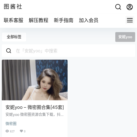
图酱社
联系客服
解压教程
新手指南
加入会员
全部标签
安妮yoo
安妮yoo – 微密圈合集[45套]
安妮yoo 微密圈资源合集下载，抖
音知名穿搭博主，拥有将近80万粉
微密圈
丝的人气御姐女神，完美身材，呼
之欲出。所在地：湖南，年龄24
827
0
岁，非常棒。 微博：@安妮-yoo 0