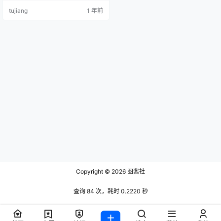
49.豹纹吊带 [20P+3V／96MB] 04
tujiang
1 年前
8.打开双胸 [26P+4V-198MB] 047.
灰色睡裙 [19P+4V-75MB] 046.豹
纹的浪漫 [27P+4V-148MB] 045.情
趣女警 [38P+3V／…
Copyright © 2026
图酱社
查询 84 次，耗时 0.2220 秒