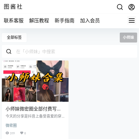
图酱社
联系客服
解压教程
新手指南
加入会员
全部标签
小师妹
小师妹微密圈全部付费写真
合集
今天的分享是抖音上备受喜爱的穿
搭达人小师妹！她以独特的气质和
微密圈
完美的身材圈粉无数，与honey猴、
蒹葭苍苍一样，凭借抖音积累流量
319
0
后，在微密圈发布了多套高质量的