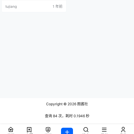
写真作品，让人移不开眼。 小师妹
tujiang
1 年前
个人介绍 昵称：小师妹 抖音号：xs
m122599 微博账号：小师妹up 年
龄：23岁 IP属地：浙江 标签：抖音
穿搭达人、微博颜值博主 特点：自
然不做作的拍摄风格，结合她对动
作与灯光的敏锐把握，带来一组组
既真实…
Copyright © 2026
图酱社
查询 84 次，耗时 0.1946 秒