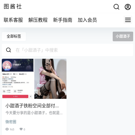
图酱社
联系客服
解压教程
新手指南
加入会员
全部标签
小甜酒子
小甜酒子铁粉空间全部付费
图片及视频合集下载
今天要分享的是小甜酒子，也就是
曾经在微密圈广受欢迎的酒了崽
微密圈
崽。她换了名字后，依然活跃在抖
音平台，发布了许多令人心动的作
965
0
品合集，给粉丝们带来了不同的视