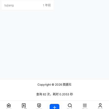
觉体验。今天，我们一起来看看她
tujiang
1 年前
在铁粉空间中带来的新作品，感受
她的不同风格与魅力。 小甜酒子个
人介绍 小甜酒子是一位抖音穿搭内
容创作者，她的抖音号为JiuouO3O
_，来自广东。除了抖音，她还是微
博的原创视频博主，凭借其娇小可
人的形象和风格…
Copyright © 2026
图酱社
查询 82 次，耗时 0.2053 秒