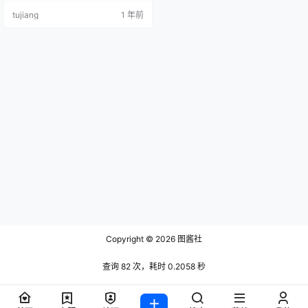
她在铁粉空间中发布的作品不仅画
tujiang
1 年前
质优良、服饰诱人，更是将自己身
材与表情的优势展现得淋漓尽致。
和抖音卿风相比，她的魅力更偏向
可爱中带欲，令人眼前一亮。今天
我们就一起来看看这位 “胖几” 到底
有多撩！ 小雯胖几个人介绍 小雯胖
几，22 …
Copyright © 2026
图酱社
查询 82 次，耗时 0.2058 秒