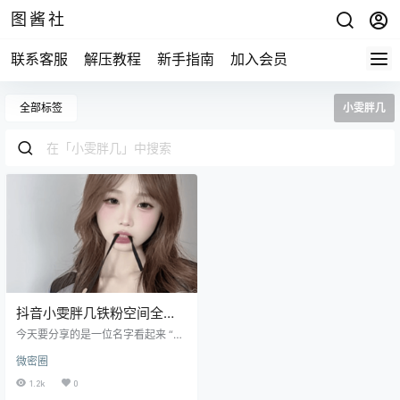
图酱社
联系客服
解压教程
新手指南
加入会员
全部标签
小雯胖几
抖音小雯胖几铁粉空间全部
作品图片
今天要分享的是一位名字看起来 “胖
胖的”，但实际上身材超级有料的抖
微密圈
音博主 —— 小雯胖几。她不是 “紫
禁城胖几”，而是一个明明身材高挑
1.2k
0
却谦虚自称 “胖几” 的反差系女神。