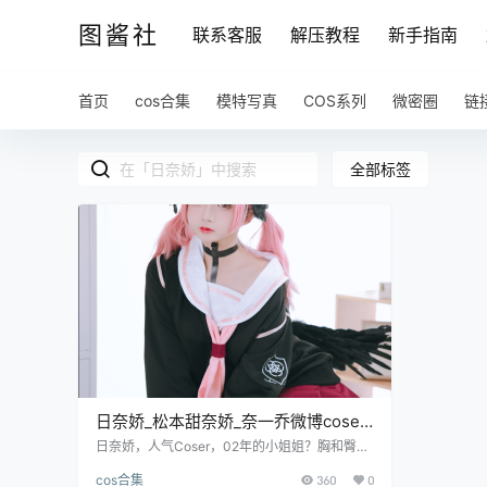
图酱社
联系客服
解压教程
新手指南
首页
cos合集
模特写真
COS系列
微密圈
链
全部标签
日奈娇_松本甜奈娇_奈一乔微博coser
全部作品[写真合集]205套[持续更新]
日奈娇，人气Coser，02年的小姐姐？胸和臀太
美了，图包都是4K原图。 微博:日奈娇(已挂) 微
cos合集
360
0
博:松本甜奈娇(已挂) 微博：奈一乔 淘宝店：娇