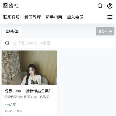
图酱社
联系客服
解压教程
新手指南
加入会员
全部标签
晚苏susu
晚苏susu – 摄影作品合集16
套写真]
资源目录 001.晚苏susu – 内购无水
印 空姐制服 [82P／1.21GB] 002.晚
cos合集
苏susu – 内购无水印 捆绑强制紫薇-
NO.8424[69P-969.7M] 003.晚苏s
675
0
usu – 内购无水印 性感职业装[86P-