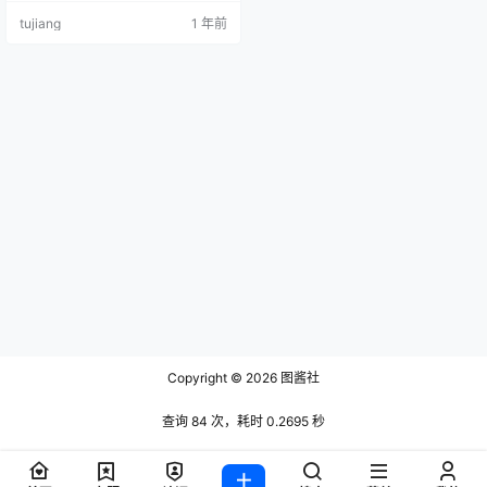
1.21G] 004.晚苏susu – 内购无水印
tujiang
1 年前
黑丝情趣 [87P-556MB] 005.晚苏s
usu – 内购无水印 白衣短裙肉丝 [71
P-257MB] 00…
Copyright © 2026
图酱社
查询 84 次，耗时 0.2695 秒