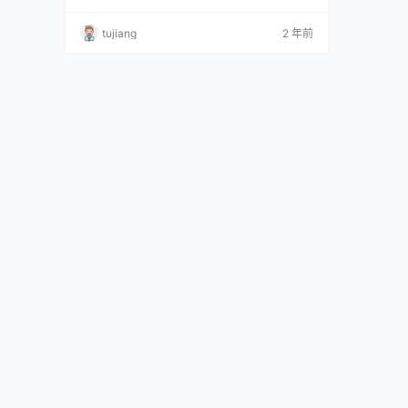
B] 桜井宁宁 NO.097 是你们喜欢的人妻 [20P 40
MB] 桜井宁宁 NO.098 黑丝内衣 [14P-45.9MB]
tujiang
2 年前
桜井宁宁 NO.099 新年篇 [70P 2.24GB] 桜井宁
宁…