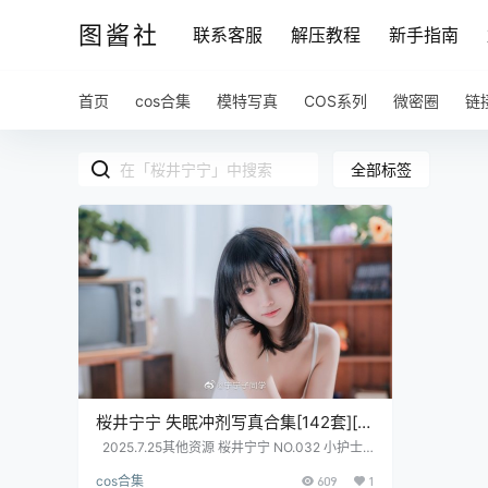
图酱社
联系客服
解压教程
新手指南
首页
cos合集
模特写真
COS系列
微密圈
链
全部标签
桜井宁宁 失眠冲剂写真合集[142套][持
续更新]
2025.7.25其他资源 桜井宁宁 NO.032 小护士
[36P-124MB] 桜井宁宁 NO.095 人妻的诱惑[20
cos合集
609
1
P-37.3M] 桜井宁宁 NO.096 三点式 [15P 30M