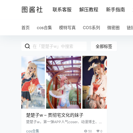
图酱社
联系客服
解压教程
新手指南
首页
cos合集
模特写真
COS系列
微密圈
链
全部标签
楚楚子w – 贯彻宅文化的妹子
楚楚子w，第一弹APP人气coser、动漫博主、
微博原创视频博主，微博粉丝26万。狮子座的妹
cos合集
50
0
子，来自上海，上海的妹子颜值相当可以，肉质