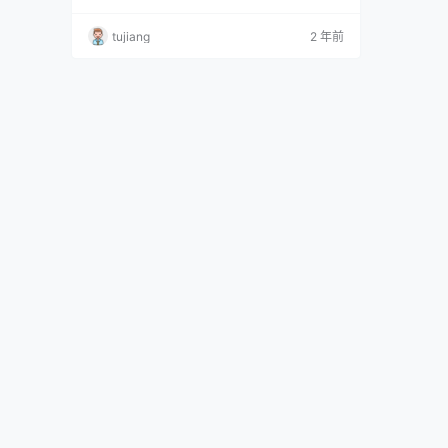
特别的鲜嫩可口哦！ 微博：楚楚子w Ins：chuc
huziww 小破站：1360010 资源目录 NO.01 -C
tujiang
2 年前
OS-FATE GRAND ORDER尼禄场照C95 NO.02
-COS-FATEEXTRA COS尼禄cos场照是尼禄的
睡裙 NO.03 COS-…