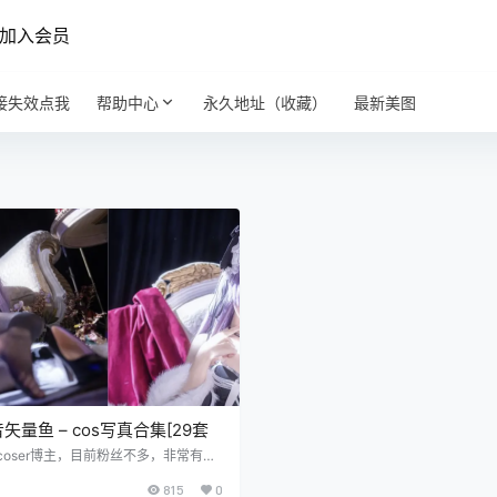
加入会员
接失效点我
帮助中心
永久地址（收藏）
最新美图
矢量鱼 – cos写真合集[29套
coser博主，目前粉丝不多，非常有潜
写真都很用心去回馈给会员，喜欢的话
815
0
~ 矢量鱼 NO.001 桐生桔梗 [28P-