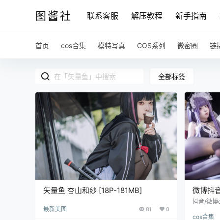
图酱社
联系客服
解压教程
新手指南
首页
cos合集
模特写真
COS系列
微密圈
链
全部标签
矢量鱼 杏山和纱 [18P-181MB]
微博抖音
抖音/微博
最新美图
81
0
力，她的
cos合集
多多支持本人