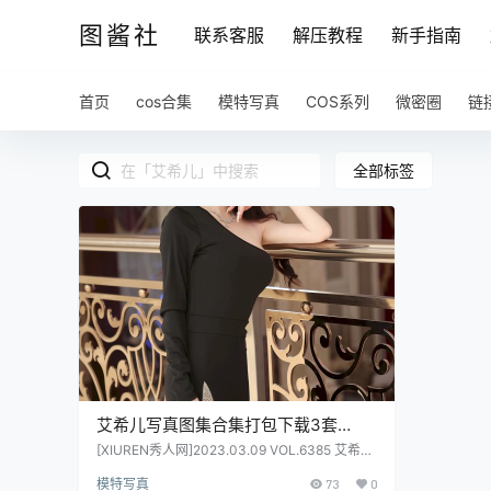
图酱社
联系客服
解压教程
新手指南
首页
cos合集
模特写真
COS系列
微密圈
链
全部标签
艾希儿写真图集合集打包下载3套
255P 2.35GB
[XIUREN秀人网]2023.03.09 VOL.6385 艾希儿
[81P+1P 775MB] [XIUREN秀人网]2023.03.15
模特写真
73
0
VOL.6416 艾希儿 [95P+1P 947MB] [XIUREN秀