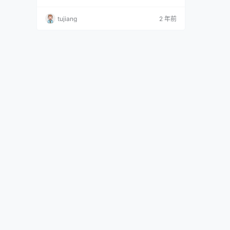
人网]2023.04.04 VOL.6520 艾希儿 [76P+1P 6
92MB]
tujiang
2 年前