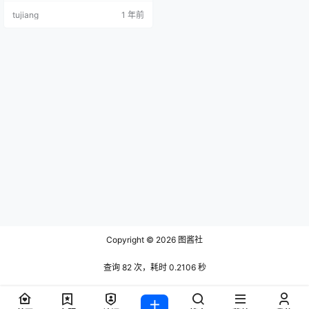
片都能勾起你对她的无限遐想。她
tujiang
1 年前
的风格和 “吞吞” 非常相似，充满活
力又不失甜美。跟着我们一起走进
她的世界，感受她的魅力吧！ 财神
爷的心尖尖个人介绍 财神爷的心尖
尖，是一位活泼可爱的抖音颜值穿
搭博主，抖音号为 YY36569，IP 属
地浙江，微博同…
Copyright © 2026
图酱社
查询 82 次，耗时 0.2106 秒