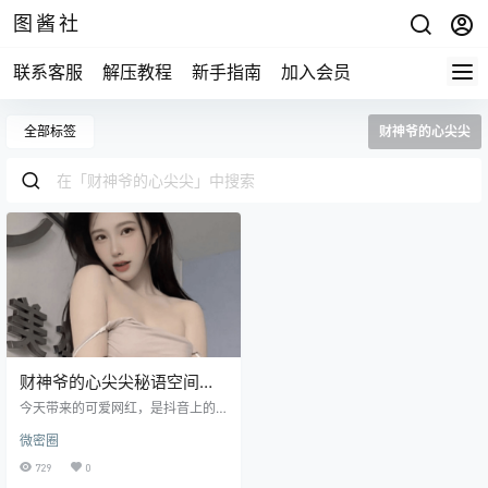
图酱社
联系客服
解压教程
新手指南
加入会员
全部标签
财神爷的心尖尖
财神爷的心尖尖秘语空间全
套可爱风写真图集和视频分
今天带来的可爱网红，是抖音上的
享
小清新代表 —— 财神爷的心尖尖！
微密圈
她凭借甜美的笑容与粉嫩的穿搭赢
得了大量粉丝的喜爱，尤其是在秘
729
0
语空间发布的写真图集，每一张照