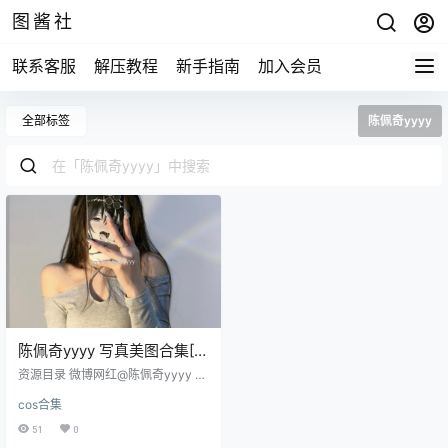
图酱社
联系客服
解压教程
新手指南
加入会员
全部标签
陈佩奇yyyy
陈佩奇yyyy 写真美图合集[2
套][持续更新]
资源目录 微博网红@陈佩奇yyyy 微
密圈付费视图第一期[37V/1088P/1.
cos合集
93G] 微博网红@陈佩奇yyyy 微密
圈付费视图第二期6.65G]
51
0