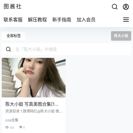
图酱社
联系客服
解压教程
新手指南
加入会员
全部标签
陈大小姐
陈大小姐 写真美图合集[1套]
[持续更新]
资源目录 1.微博网红@陈大小姐 微
密圈资源合集16v/378P/1.17G
cos合集
266
0