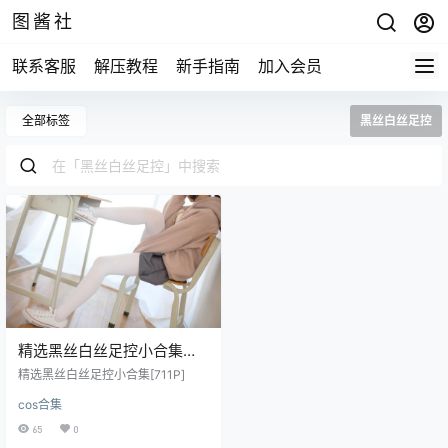
图酱社
联系客服
解压教程
新手指南
加入会员
全部标签
黑丝白丝足控
精选黑丝白丝足控小合集
[711P]
精选黑丝白丝足控小合集[711P]
cos合集
65
0