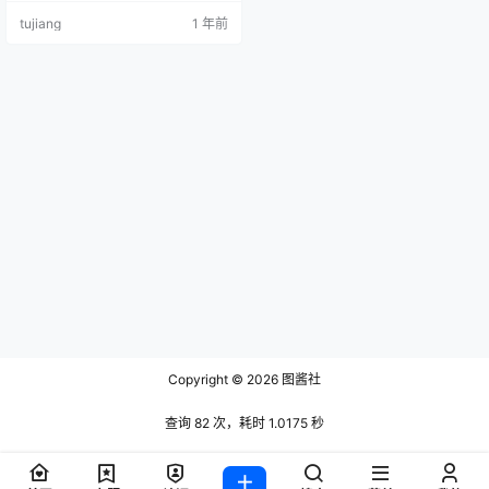
心。她的微密圈合集已更新60套，
tujiang
1 年前
每一套都充满了她对细节的关注和
对艺术的执着，今天乐园就来为大
家一一介绍一下她的微密精彩作品
哦~ Sia不吃鱼的独特魅力 Sia不吃
鱼，来自北京，身材曲线优美，尤
其是那一双令人心动的美腿，总能
轻松吸…
Copyright © 2026
图酱社
查询 82 次，耗时 1.0175 秒