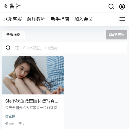
图酱社
联系客服
解压教程
新手指南
加入会员
全部标签
Sia不吃鱼
Sia不吃鱼微密圈付费写真资
源合集
今天乐园要给大家带来一位非常特
别的微密圈网红，她就是：Sia不吃
微密圈
鱼！作为微博的颜值博主，Sia以她
迷人的御姐气质、完美的身材和引
890
0
人入胜的作品，俘获了无数粉丝的