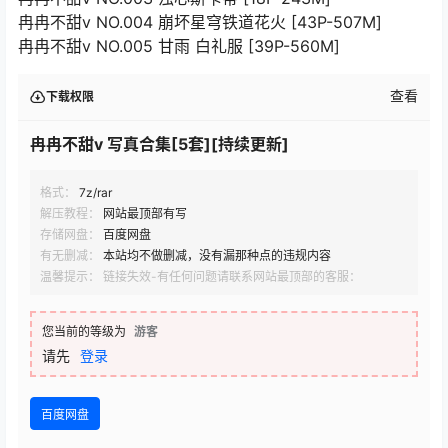
冉冉不甜v NO.004 崩坏星穹铁道花火 [43P-507M]
冉冉不甜v NO.005 甘雨 白礼服 [39P-560M]
查看
下载权限
冉冉不甜v 写真合集[5套][持续更新]
格式：
7z/rar
解压教程：
网站最顶部有写
存储网盘：
百度网盘
有无删减：
本站均不做删减，没有漏那种点的违规内容
温馨提示： 链接失效-有任何问题请联系网站最顶部的客服：
您当前的等级为
游客
请先
登录
百度网盘