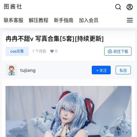
图酱社
联系客服
解压教程
新手指南
加入会员
冉冉不甜v 写真合集[5套][持续更新]
0
cos合集
1 个月前
前往下载
tujiang
关注
私信