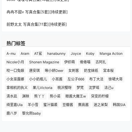
冉冉不甜v 写真合集[5套][持续更新]
前野太太 写真合集[11套][持续更新]
热门标签
A-mu
Aram
AT鲨
hanabunny
Joyce
Koby
Manga Action
Nicole小月
Shonen Magazine
伊织萌
倦倦喵
古阿扎
咬一口兔娘
唐安琪
啾小妍Deer
女刺客
奶宝妹纸
宮本桜
小女巫露娜
小小奶瓶儿
小耳酱
左公子666
布丁大法
徐珺大哥
拿相机的执义
果儿Victoria
桃沢樱呀
梦梵
沈梦瑶
洁己u
清水凪
渊秧
熊丫丫
熊小诺
眼酱大魔王w
突变的柠檬
绮里嘉Ula
羊小雪
蜜汁猫裘
豆瓣酱
赛高酱
迷之呆梨
韩国SIA
鹿八岁
黎允熙baby