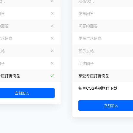
快讯
发布快讯
问答
发布问答
的回答
问答的回答
供求信息
发布供求信息
发帖
圈子发帖
圈子
创建圈子
专属打折商品
享受专属打折商品
畅享COS系列栏目下载
立刻加入
立刻加入