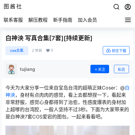
图酱社
联系客服
解压教程
新手指南
加入会员
白神泱 写真合集[7套][持续更新]
0
cos合集
2 年前
前往下载
tujiang
关注
私信
今天为大家分享一位来自宝岛台湾的超萌正妹Coser：@
白
神泱
，身材有点肉肉的感觉，看上去都想捏一下，看起来
非常舒服，感觉心身都得到了治愈，性感度爆表的身材加
上超嗲的台湾腔，一般人坚持不过3秒。下面为大家带来的
是白神泱7套COS爱宕的图包，一起来看看吧。