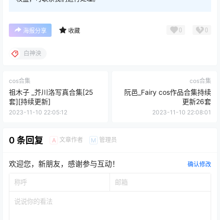
0
0
海报分享
收藏
白神泱
cos合集
cos合集
祖木子 _芥川洛写真合集[25
阮邑_Fairy cos作品合集持续
套][持续更新]
更新26套
2023-11-10 22:05:12
2023-11-10 22:08:01
0 条回复
文章作者
管理员
A
M
欢迎您，新朋友，感谢参与互动！
确认修改