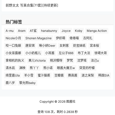
前野太太 写真合集[11套][持续更新]
热门标签
A-mu
Aram
AT鲨
hanabunny
Joyce
Koby
Manga Action
Nicole小月
Shonen Magazine
伊织萌
倦倦喵
古阿扎
咬一口兔娘
唐安琪
啾小妍Deer
女刺客
奶宝妹纸
宮本桜
小女巫露娜
小小奶瓶儿
小耳酱
左公子666
布丁大法
徐珺大哥
拿相机的执义
果儿Victoria
桃沢樱呀
梦梵
沈梦瑶
洁己u
清水凪
渊秧
熊丫丫
熊小诺
眼酱大魔王w
突变的柠檬
绮里嘉Ula
羊小雪
蜜汁猫裘
豆瓣酱
赛高酱
迷之呆梨
韩国SIA
鹿八岁
黎允熙baby
Copyright © 2026
图酱社
查询 108 次，耗时 0.2838 秒