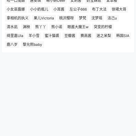
咬一口兔娘
唐安琪
啾小妍Deer
女刺客
奶宝妹纸
宮本桜
小女巫露娜
小小奶瓶儿
小耳酱
左公子666
布丁大法
徐珺大哥
拿相机的执义
果儿Victoria
桃沢樱呀
梦梵
沈梦瑶
洁己u
清水凪
渊秧
熊丫丫
熊小诺
眼酱大魔王w
突变的柠檬
绮里嘉Ula
羊小雪
蜜汁猫裘
豆瓣酱
赛高酱
迷之呆梨
韩国SIA
鹿八岁
黎允熙baby