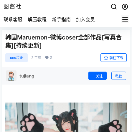
图酱社
联系客服
解压教程
新手指南
加入会员
韩国Maruemon-微博coser全部作品[写真合
集][持续更新]
0
cos合集
2 年前
前往下载
tujiang
关注
私信