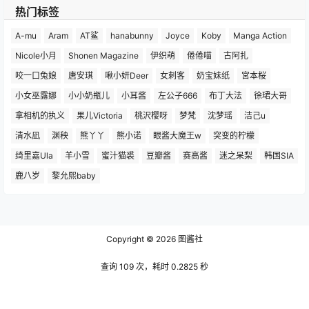
热门标签
A-mu
Aram
AT鲨
hanabunny
Joyce
Koby
Manga Action
Nicole小月
Shonen Magazine
伊织萌
倦倦喵
古阿扎
咬一口兔娘
唐安琪
啾小妍Deer
女刺客
奶宝妹纸
宮本桜
小女巫露娜
小小奶瓶儿
小耳酱
左公子666
布丁大法
徐珺大哥
拿相机的执义
果儿Victoria
桃沢樱呀
梦梵
沈梦瑶
洁己u
清水凪
渊秧
熊丫丫
熊小诺
眼酱大魔王w
突变的柠檬
绮里嘉Ula
羊小雪
蜜汁猫裘
豆瓣酱
赛高酱
迷之呆梨
韩国SIA
鹿八岁
黎允熙baby
Copyright © 2026
图酱社
查询 109 次，耗时 0.2825 秒