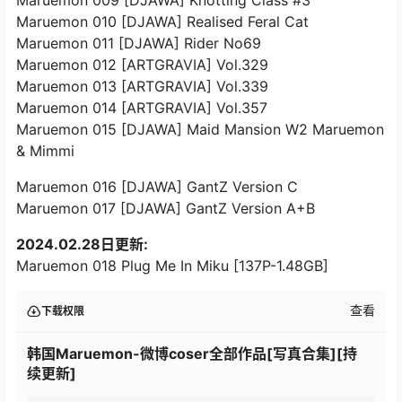
Maruemon 009 [DJAWA] Knotting Class #3
Maruemon 010 [DJAWA] Realised Feral Cat
Maruemon 011 [DJAWA] Rider No69
Maruemon 012 [ARTGRAVIA] Vol.329
Maruemon 013 [ARTGRAVIA] Vol.339
Maruemon 014 [ARTGRAVIA] Vol.357
Maruemon 015 [DJAWA] Maid Mansion W2 Maruemon
& Mimmi
Maruemon 016 [DJAWA] GantZ Version C
Maruemon 017 [DJAWA] GantZ Version A+B
2024.02.28日更新:
Maruemon 018 Plug Me In Miku [137P-1.48GB]
查看
下载权限
韩国Maruemon-微博coser全部作品[写真合集][持
续更新]