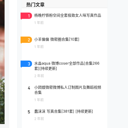
热门文章
1
杨晚柠铁粉空间全套极致女人味写真作品
1 年前
2
小羊偏偏 微密圈合集[10套]
1 年前
3
水淼aqua 微博coser全部作品[合集266
套][持续更新]
2 年前
4
小团嫂微密微博私人订制图片及舞蹈视频
合集
1 年前
5
蠢沫沫 写真合集[381套] [持续更新]
2 年前