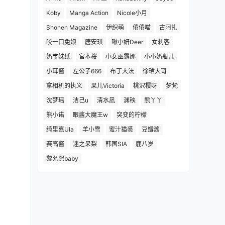
Koby
Manga Action
Nicole小月
Shonen Magazine
伊织萌
倦倦喵
古阿扎
咬一口兔娘
唐安琪
啾小妍Deer
女刺客
奶宝妹纸
宮本桜
小女巫露娜
小小奶瓶儿
小耳酱
左公子666
布丁大法
徐珺大哥
拿相机的执义
果儿Victoria
桃沢樱呀
梦梵
沈梦瑶
洁己u
清水凪
渊秧
熊丫丫
熊小诺
眼酱大魔王w
突变的柠檬
绮里嘉Ula
羊小雪
蜜汁猫裘
豆瓣酱
赛高酱
迷之呆梨
韩国SIA
鹿八岁
黎允熙baby