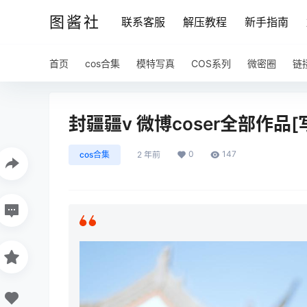
图酱社
联系客服
解压教程
新手指南
首页
cos合集
模特写真
COS系列
微密圈
链
封疆疆v 微博coser全部作品[
0
147
cos合集
2 年前