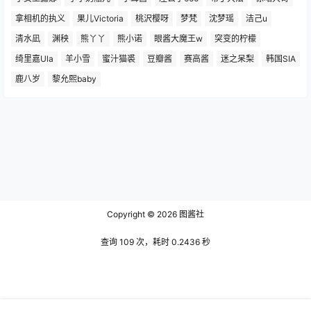
拿相机的执义
果儿Victoria
桃沢樱呀
梦梵
沈梦瑶
洁己u
清水凪
渊秧
熊丫丫
熊小诺
眼酱大魔王w
突变的柠檬
绮里嘉Ula
羊小雪
蜜汁猫裘
豆瓣酱
赛高酱
迷之呆梨
韩国SIA
鹿八岁
黎允熙baby
Copyright © 2026
图酱社
查询 109 次，耗时 0.2436 秒
51La