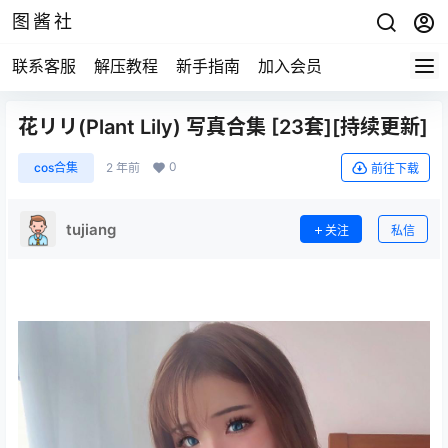
图酱社
联系客服
解压教程
新手指南
加入会员
花リリ(Plant Lily) 写真合集 [23套][持续更新]
0
cos合集
2 年前
前往下载
tujiang
关注
私信