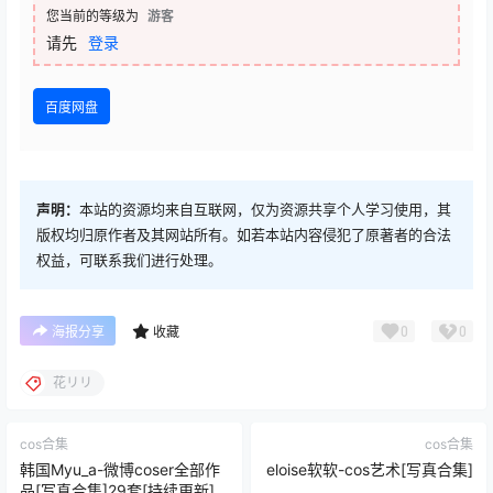
您当前的等级为
游客
请先
登录
百度网盘
声明：
本站的资源均来自互联网，仅为资源共享个人学习使用，其
版权均归原作者及其网站所有。如若本站内容侵犯了原著者的合法
权益，可联系我们进行处理。
0
0
海报分享
收藏
花リリ
cos合集
cos合集
韩国Myu_a-微博coser全部作
eloise软软-cos艺术[写真合集]
品[写真合集]29套[持续更新]