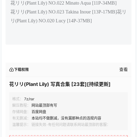
花リリ(Plant Lily) NO.022 Minato Aqua [11P-34MB]
花リリ(Plant Lily) NO.023 Takina Inoue [13P-17MB]花リ
リ(Plant Lily) NO.020 Lucy [14P-37MB]
查看
下载权限
花リリ(Plant Lily) 写真合集 [23套][持续更新]
格式：
7z/rar
解压教程：
网站最顶部有写
存储网盘：
百度网盘
有无删减：
本站均不做删减，没有漏那种点的违规内容
温馨提示： 链接失效-有任何问题请联系网站最顶部的客服：