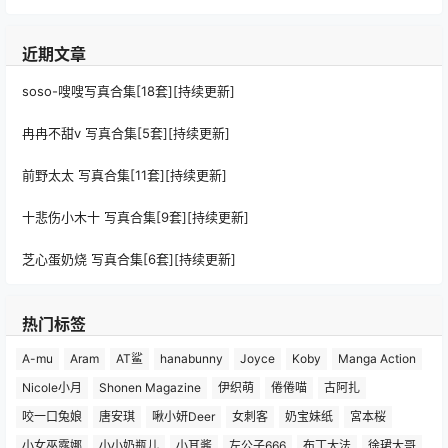
近期文章
soso-嗖嗖写真合集[18套][持续更新]
冉冉不甜v 写真合集[5套][持续更新]
前野太太 写真合集[11套][持续更新]
十悲伤小木十 写真合集[9套][持续更新]
芝心蛋奶烧 写真合集[6套][持续更新]
热门标签
A-mu
Aram
AT鲨
hanabunny
Joyce
Koby
Manga Action
Nicole小月
Shonen Magazine
伊织萌
倦倦喵
古阿扎
咬一口兔娘
唐安琪
啾小妍Deer
女刺客
奶宝妹纸
宮本桜
小女巫露娜
小小奶瓶儿
小耳酱
左公子666
布丁大法
徐珺大哥