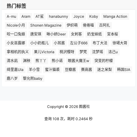
热门标签
A-mu
Aram
AT鲨
hanabunny
Joyce
Koby
Manga Action
Nicole小月
Shonen Magazine
伊织萌
倦倦喵
古阿扎
咬一口兔娘
唐安琪
啾小妍Deer
女刺客
奶宝妹纸
宮本桜
小女巫露娜
小小奶瓶儿
小耳酱
左公子666
布丁大法
徐珺大哥
拿相机的执义
果儿Victoria
桃沢樱呀
梦梵
沈梦瑶
洁己u
清水凪
渊秧
熊丫丫
熊小诺
眼酱大魔王w
突变的柠檬
绮里嘉Ula
羊小雪
蜜汁猫裘
豆瓣酱
赛高酱
迷之呆梨
韩国SIA
鹿八岁
黎允熙baby
Copyright © 2026
图酱社
查询 108 次，耗时 0.2464 秒