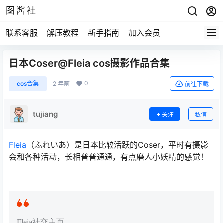
图酱社
联系客服
解压教程
新手指南
加入会员
日本Coser@Fleia cos摄影作品合集
0
cos合集
2 年前
前往下载
tujiang
关注
私信
Fleia
（ふれいあ）是日本比较活跃的Coser，平时有摄影
会和各种活动，长相普普通通，有点磨人小妖精的感觉！
Fleia社交主页