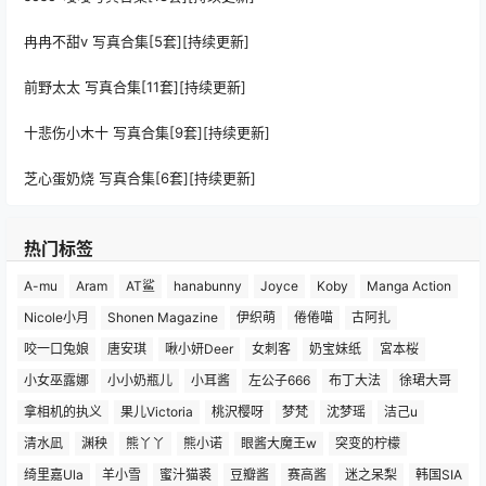
冉冉不甜v 写真合集[5套][持续更新]
前野太太 写真合集[11套][持续更新]
十悲伤小木十 写真合集[9套][持续更新]
芝心蛋奶烧 写真合集[6套][持续更新]
热门标签
A-mu
Aram
AT鲨
hanabunny
Joyce
Koby
Manga Action
Nicole小月
Shonen Magazine
伊织萌
倦倦喵
古阿扎
咬一口兔娘
唐安琪
啾小妍Deer
女刺客
奶宝妹纸
宮本桜
小女巫露娜
小小奶瓶儿
小耳酱
左公子666
布丁大法
徐珺大哥
拿相机的执义
果儿Victoria
桃沢樱呀
梦梵
沈梦瑶
洁己u
清水凪
渊秧
熊丫丫
熊小诺
眼酱大魔王w
突变的柠檬
绮里嘉Ula
羊小雪
蜜汁猫裘
豆瓣酱
赛高酱
迷之呆梨
韩国SIA