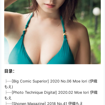
目录：
├─[Big Comic Superior] 2020 No.06 Moe Iori (伊織
もえ)
├─[Photo Technique Digital] 2020.02 Moe Iori 伊織
もえ
├─[Shonen Magazine] 2018 No.41 伊織もえ