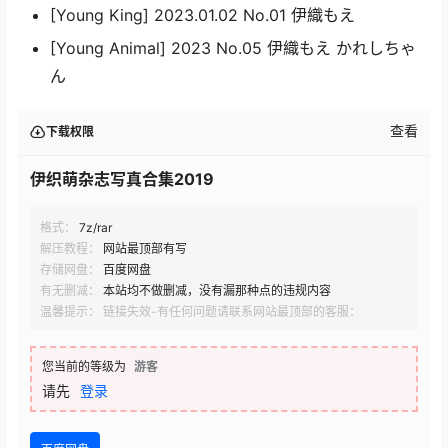
[Young King] 2023.01.02 No.01 伊織もえ
[Young Animal] 2023 No.05 伊織もえ かれしちゃ
ん
查看
下载权限
伊织萌杂志写真合集2019
格式：
7z/rar
解压教程：
网站最顶部有写
存储网盘：
百度网盘
有无删减：
本站均不做删减，没有漏那种点的违规内容
温馨提示： 链接失效-有任何问题请联系网站最顶部的客服：
您当前的等级为
游客
请先
登录