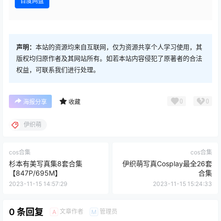
百度网盘
声明：
本站的资源均来自互联网，仅为资源共享个人学习使用，其
版权均归原作者及其网站所有。如若本站内容侵犯了原著者的合法
权益，可联系我们进行处理。
0
0
海报分享
收藏
伊织萌
cos合集
cos合集
杉本有美写真集8套合集
伊织萌写真Cosplay最全26套
【847P/695M】
合集
2023-11-15 14:57:29
2023-11-15 15:24:33
0 条回复
文章作者
管理员
A
M