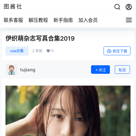
图酱社
联系客服
解压教程
新手指南
加入会员
伊织萌杂志写真合集2019
0
cos合集
2 年前
前往下载
tujiang
关注
私信