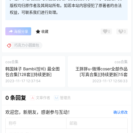
版权均归原作者及其网站所有。如若本站内容侵犯了原著者的合法
权益，可联系我们进行处理。
0
0
海报分享
收藏
巧克力小圆面包
cos合集
cos合集
韩国妹子 Bambi(밤비) 最全图
王胖胖u-微博coser全部作品
包合集[128套][持续更新]
[写真合集][持续更新]15套
2023-11-17 12:37:54
2023-11-17 12:56:33
0 条回复
文章作者
管理员
A
M
欢迎您，新朋友，感谢参与互动！
确认修改