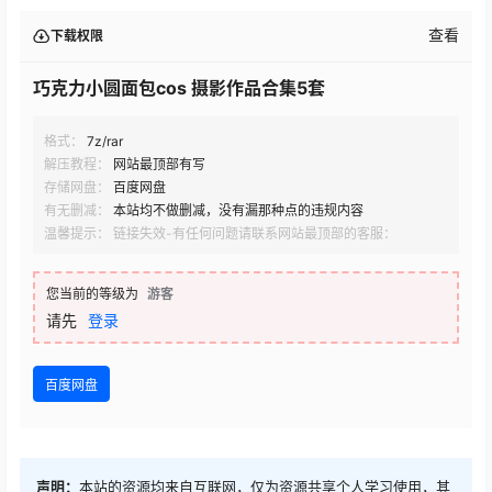
查看
下载权限
巧克力小圆面包cos 摄影作品合集5套
格式：
7z/rar
解压教程：
网站最顶部有写
存储网盘：
百度网盘
有无删减：
本站均不做删减，没有漏那种点的违规内容
温馨提示： 链接失效-有任何问题请联系网站最顶部的客服：
您当前的等级为
游客
请先
登录
百度网盘
声明：
本站的资源均来自互联网，仅为资源共享个人学习使用，其