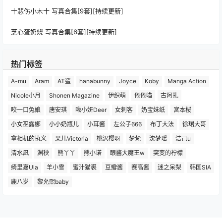
十悲伤小木十 写真合集[9套][持续更新]
芝心蛋奶烧 写真合集[6套][持续更新]
热门标签
A-mu
Aram
AT鲨
hanabunny
Joyce
Koby
Manga Action
Nicole小月
Shonen Magazine
伊织萌
倦倦喵
古阿扎
咬一口兔娘
唐安琪
啾小妍Deer
女刺客
奶宝妹纸
宮本桜
小女巫露娜
小小奶瓶儿
小耳酱
左公子666
布丁大法
徐珺大哥
拿相机的执义
果儿Victoria
桃沢樱呀
梦梵
沈梦瑶
洁己u
清水凪
渊秧
熊丫丫
熊小诺
眼酱大魔王w
突变的柠檬
绮里嘉Ula
羊小雪
蜜汁猫裘
豆瓣酱
赛高酱
迷之呆梨
韩国SIA
鹿八岁
黎允熙baby