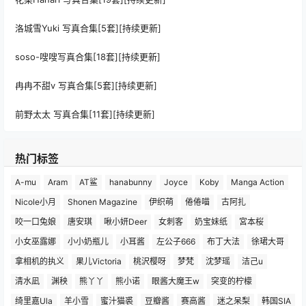
洛城雪Yuki 写真合集[5套][持续更新]
soso-嗖嗖写真合集[18套][持续更新]
冉冉不甜v 写真合集[5套][持续更新]
前野太太 写真合集[11套][持续更新]
热门标签
A-mu
Aram
AT鲨
hanabunny
Joyce
Koby
Manga Action
Nicole小月
Shonen Magazine
伊织萌
倦倦喵
古阿扎
咬一口兔娘
唐安琪
啾小妍Deer
女刺客
奶宝妹纸
宮本桜
小女巫露娜
小小奶瓶儿
小耳酱
左公子666
布丁大法
徐珺大哥
拿相机的执义
果儿Victoria
桃沢樱呀
梦梵
沈梦瑶
洁己u
清水凪
渊秧
熊丫丫
熊小诺
眼酱大魔王w
突变的柠檬
绮里嘉Ula
羊小雪
蜜汁猫裘
豆瓣酱
赛高酱
迷之呆梨
韩国SIA