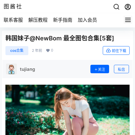
图酱社
联系客服
解压教程
新手指南
加入会员
韩国妹子@NewBom 最全图包合集[5套]
0
cos合集
2 年前
前往下载
tujiang
关注
私信