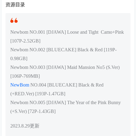
资源目录
Newbom NO.001 [DJAWA] Loose and Tight Camo+Pink
[107P-2.52GB]
Newbom NO.002 [BLUECAKE] Black & Red [119P-
0.98GB]
Newbom NO.003 [DJAWA] Maid Mansion No5 (S.Ver)
[106P-769MB]
NewBom
NO.004 [BLUECAKE] Black & Red
(+RED.Ver) [193P-1.47GB]
Newbom NO.005 [DJAWA] The Year of the Pink Bunny
(+S.Ver) [72P-1.43GB]
2023.8.29更新