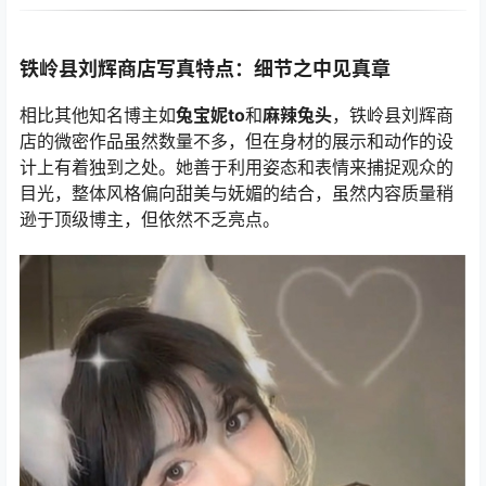
铁岭县刘辉商店写真特点：细节之中见真章
相比其他知名博主如
兔宝妮to
和
麻辣兔头
，铁岭县刘辉商
店的微密作品虽然数量不多，但在身材的展示和动作的设
计上有着独到之处。她善于利用姿态和表情来捕捉观众的
目光，整体风格偏向甜美与妩媚的结合，虽然内容质量稍
逊于顶级博主，但依然不乏亮点。