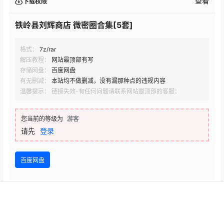
查看
下载权限
铁岭县刘辉商店 微密圈合集[5套]
格式：
7z/rar
解压教程：
网站最顶部有写
存储网盘：
百度网盘
有无删减：
本站均不做删减，没有漏那种点的违规内容
温馨提示： 链接失效-有任何问题请联系网站最顶部的客服：
您当前的等级为
游客
请先
登录
百度网盘
首页
专题
认证
搜索
菜单
我的
声明：
本站的资源均来自互联网，仅为资源共享个人学习使用，其
版权均归原作者及其网站所有。如若本站内容侵犯了原著者的合法