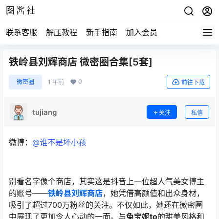
图酱社
联系客服
解压教程
新手指南
加入会员
铁岭县刘辉商店 微密圈合集[5套]
0
微密圈
1 年前
前往下载
tujiang
关注
私信
微博：
@谁不是坏小孩
别看名字像个商店，其实这是抖音上一位超人气美女博主
的账号——
铁岭县刘辉商店
，她凭借高颜值和出众身材，
吸引了超过700万粉丝的关注。不仅如此，她还在微密圈
中展现了更加令人心动的一面。与
兔宝妮to
的甜美风格和