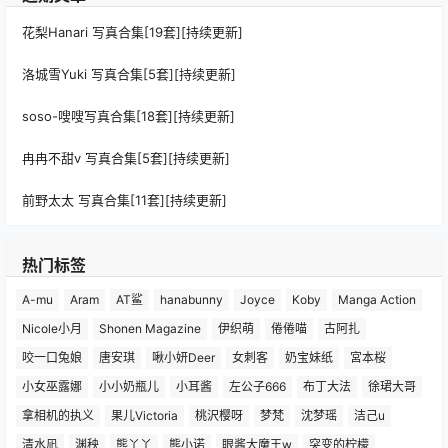
花梨Hanari 写真合集[19套][持续更新]
洛城雪Yuki 写真合集[5套][持续更新]
soso-嗖嗖写真合集[18套][持续更新]
冉冉不甜v 写真合集[5套][持续更新]
前野太太 写真合集[11套][持续更新]
热门标签
A-mu
Aram
AT鲨
hanabunny
Joyce
Koby
Manga Action
Nicole小月
Shonen Magazine
伊织萌
倦倦喵
古阿扎
咬一口兔娘
唐安琪
啾小妍Deer
女刺客
奶宝妹纸
宮本桜
小女巫露娜
小小奶瓶儿
小耳酱
左公子666
布丁大法
徐珺大哥
拿相机的执义
果儿Victoria
桃沢樱呀
梦梵
沈梦瑶
洁己u
清水凪
渊秧
熊丫丫
熊小诺
眼酱大魔王w
突变的柠檬