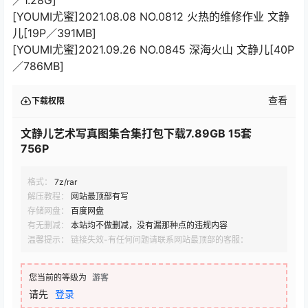
[YOUMI尤蜜]2021.08.08 NO.0812 火热的维修作业 文静
儿[19P／391MB]
[YOUMI尤蜜]2021.09.26 NO.0845 深海火山 文静儿[40P
／786MB]
查看
下载权限
文静儿艺术写真图集合集打包下载7.89GB 15套
756P
格式：
7z/rar
解压教程：
网站最顶部有写
存储网盘：
百度网盘
有无删减：
本站均不做删减，没有漏那种点的违规内容
温馨提示： 链接失效-有任何问题请联系网站最顶部的客服：
您当前的等级为
游客
请先
登录