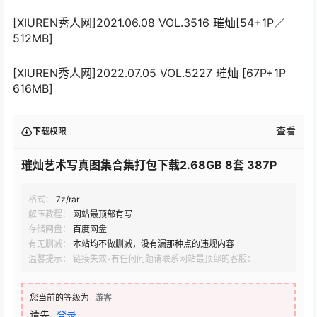
[XIUREN秀人网]2021.06.08 VOL.3516 璀灿[54+1P／
512MB]
[XIUREN秀人网]2022.07.05 VOL.5227 璀灿 [67P+1P
616MB]
查看
下载权限
璀灿艺术写真图集合集打包下载2.68GB 8套 387P
格式：
7z/rar
解压教程：
网站最顶部有写
存储网盘：
百度网盘
有无删减：
本站均不做删减，没有漏那种点的违规内容
温馨提示： 链接失效-有任何问题请联系网站最顶部的客服：
您当前的等级为
游客
请先
登录