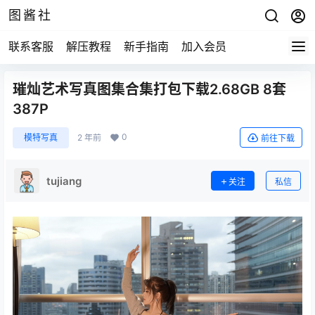
图酱社
联系客服
解压教程
新手指南
加入会员
璀灿艺术写真图集合集打包下载2.68GB 8套
387P
0
模特写真
2 年前
前往下载
tujiang
关注
私信