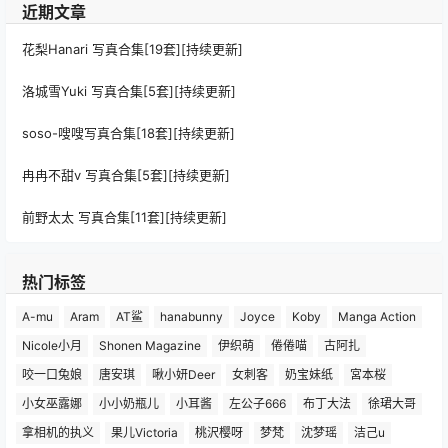
近期文章
花梨Hanari 写真合集[19套][持续更新]
洛城雪Yuki 写真合集[5套][持续更新]
soso-嗖嗖写真合集[18套][持续更新]
冉冉不甜v 写真合集[5套][持续更新]
前野太太 写真合集[11套][持续更新]
热门标签
A-mu
Aram
AT鲨
hanabunny
Joyce
Koby
Manga Action
Nicole小月
Shonen Magazine
伊织萌
倦倦喵
古阿扎
咬一口兔娘
唐安琪
啾小妍Deer
女刺客
奶宝妹纸
宮本桜
小女巫露娜
小小奶瓶儿
小耳酱
左公子666
布丁大法
徐珺大哥
拿相机的执义
果儿Victoria
桃沢樱呀
梦梵
沈梦瑶
洁己u