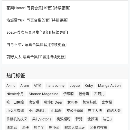
花梨Hanari 写真合集[19套][持续更新]
洛城雪Yuki 写真合集[5套][持续更新]
soso-嗖嗖写真合集[18套][持续更新]
冉冉不甜v 写真合集[5套][持续更新]
前野太太 写真合集[11套][持续更新]
热门标签
A-mu
Aram
AT鲨
hanabunny
Joyce
Koby
Manga Action
Nicole小月
Shonen Magazine
伊织萌
倦倦喵
古阿扎
咬一口兔娘
唐安琪
啾小妍Deer
女刺客
奶宝妹纸
宮本桜
小女巫露娜
小小奶瓶儿
小耳酱
左公子666
布丁大法
徐珺大哥
拿相机的执义
果儿Victoria
桃沢樱呀
梦梵
沈梦瑶
洁己u
清水凪
渊秧
熊丫丫
熊小诺
眼酱大魔王w
突变的柠檬