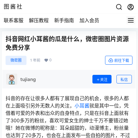
图酱社
联系客服
解压教程
新手指南
加入会员
抖音网红小耳酱的瓜是什么，微密圈图片资源
免费分享
0
微密圈
1 年前
前往下载
tujiang
关注
私信
抖音的存在让很多人都有了展现自己的机会，很多的人都
在上面吸引另外无数人的关注，
小耳酱
就是其中一位，凭
借着可爱的外表和出众的自身特点，只是在抖音上面就有
了300多万的粉丝，喜欢可爱女生的绅士千万不要错过她
哦！她在微博的昵称是：耳朵超甜的，动漫博主，粉丝量
也达到了20多万，也会在上面发布一些自拍的图片，不过