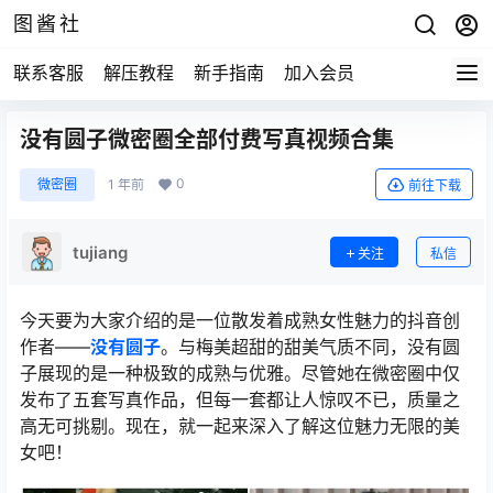
图酱社
联系客服
解压教程
新手指南
加入会员
没有圆子微密圈全部付费写真视频合集
0
微密圈
1 年前
前往下载
tujiang
关注
私信
今天要为大家介绍的是一位散发着成熟女性魅力的抖音创
作者——
没有圆子
。与梅美超甜的甜美气质不同，没有圆
子展现的是一种极致的成熟与优雅。尽管她在微密圈中仅
发布了五套写真作品，但每一套都让人惊叹不已，质量之
高无可挑剔。现在，就一起来深入了解这位魅力无限的美
女吧！