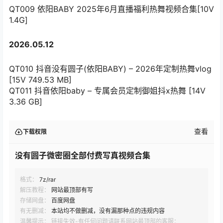
QT009 依阳BABY 2025年6月直播福利热舞视频合集[10V
1.4G]
2026.05.12
QT010 抖音没有圆子(依阳BABY) – 2026年定制热舞vlog
[15V 749.53 MB]
QT011 抖音依阳baby – 专属会员定制御姐抖x热舞 [14V
3.36 GB]
查看
下载权限
没有圆子微密圈全部付费写真视频合集
格式：
7z/rar
解压教程：
网站最顶部有写
存储网盘：
百度网盘
有无删减：
本站均不做删减，没有漏那种点的违规内容
温馨提示： 链接失效-有任何问题请联系网站最顶部的客服：