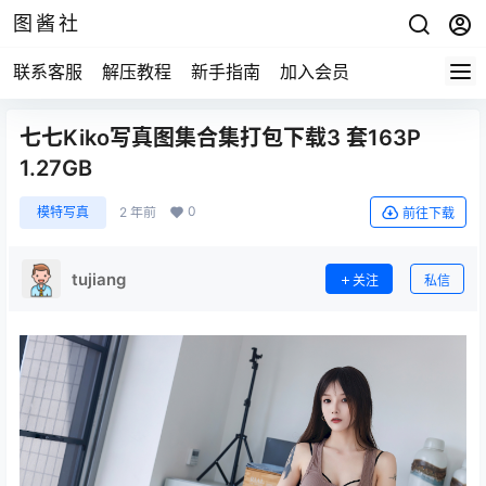
图酱社
联系客服
解压教程
新手指南
加入会员
七七Kiko写真图集合集打包下载3 套163P
1.27GB
0
模特写真
2 年前
前往下载
tujiang
关注
私信