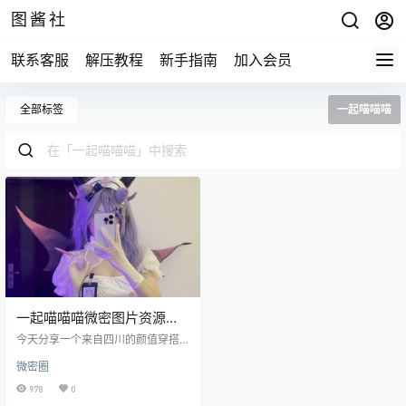
图酱社
联系客服
解压教程
新手指南
加入会员
全部标签
一起喵喵喵
一起喵喵喵微密图片资源免
费分享
今天分享一个来自四川的颜值穿搭
达人：一起喵喵喵，一看到这个名
微密圈
字是不是就想起了一首歌曲呢？不
得不说她和这个歌曲一样，都是那
978
0
么的可爱迷人，让人沉醉，让人幻