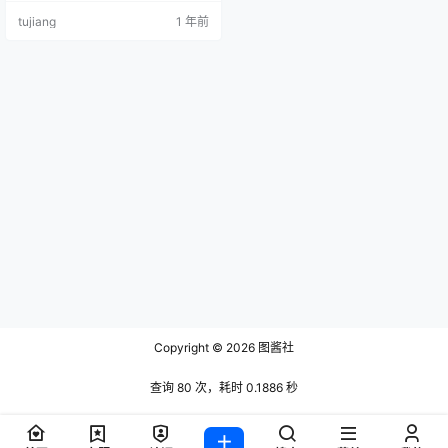
想，你想象不到的是，年纪轻轻的
tujiang
1 年前
她就已经获得了 200多万粉丝的关
注，很多人都把 她为梦中的女神，
当然这些都离不开她沉鱼落雁的容
颜，和杨柳一样的苗条身材，今天
我们就把一起喵喵喵的微密图片资
源分享给大家，同时也给大家带来
一则同名的小故事。 在四川的一
个…
Copyright © 2026
图酱社
查询 80 次，耗时 0.1886 秒