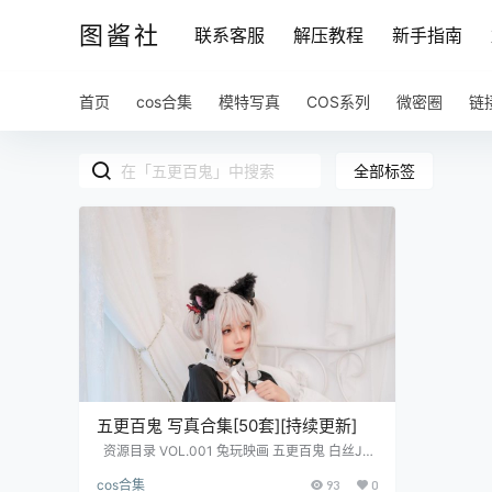
图酱社
联系客服
解压教程
新手指南
首页
cos合集
模特写真
COS系列
微密圈
链
全部标签
五更百鬼 写真合集[50套][持续更新]
资源目录 VOL.001 兔玩映画 五更百鬼 白丝JK
[10P-26MB] VOL.002 兔玩映画 五更百鬼 白丝
cos合集
93
0
旗袍 [19P-76MB] VOL.003 兔玩映画 五更百鬼