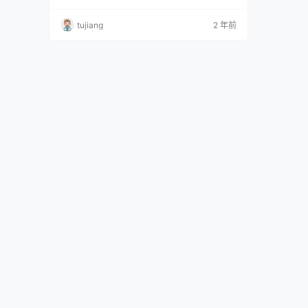
碧蓝航线 高雄(白) [10P-132MB] 五更百鬼 NO.0
01 FATE EXTELLA LINK [9P-60MB] 五更百鬼
tujiang
2 年前
NO.002 碧蓝航线 高雄(黑)[14P-60MB] 五更百
鬼 N…