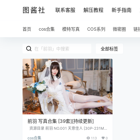
图酱社
联系客服
解压教程
新手指南
首页
cos合集
模特写真
COS系列
微密圈
链
全部标签
前羽 写真合集 [39套][持续更新]
资源目录 前羽 NO.001 天意佳人 [30P-231M
B] 前羽 NO.002 燕尔新婚 [30P-212MB] 前羽 N
cos合集
113
0
O.003 碧蓝航线 光辉 [17P-209MB] 前羽 NO.0