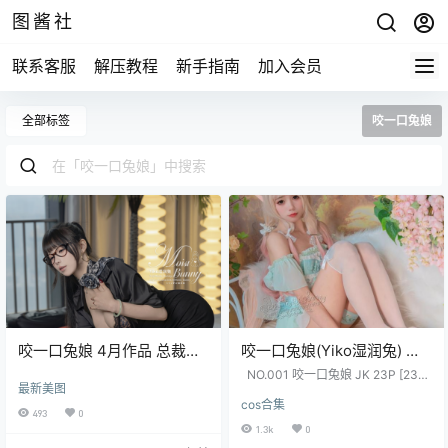
图酱社
联系客服
解压教程
新手指南
加入会员
全部标签
咬一口兔娘
咬一口兔娘 4月作品 总裁攻
咬一口兔娘(Yiko湿润兔) 写
略 [127P1V-1.64G]
真合集打包下载【持续更
NO.001 咬一口兔娘 JK 23P [23P-
最新美图
新】104套
59MB] NO.002 咬一口兔娘 MIKU
cos合集
初音未来兔女郎 [13P-84MB] NO.0
493
0
03 咬一口兔娘 night兔女郎 [21P-11
1.3k
0
3MB] NO.004 咬一口兔娘 床上护