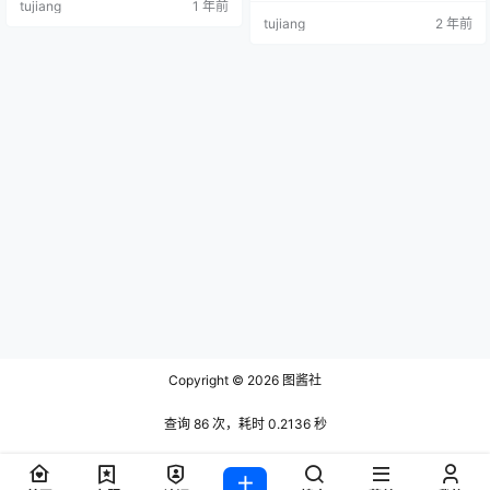
tujiang
1 年前
士 [19P-98MB] NO.005 咬一口兔娘
tujiang
2 年前
恶毒兔女郎 [19P-48MB] NO.006
咬一口兔娘 粉嫩睡衣 [27P-162MB]
NO.007 咬…
Copyright © 2026
图酱社
查询 86 次，耗时 0.2136 秒