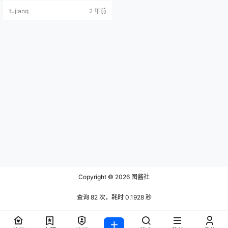
[38+1P／304MB] [XIUREN秀人网]
tujiang
2 年前
2021.11.09 VOL.4185 墨韩[66+1P
／636MB]
Copyright © 2026
图酱社
查询 82 次，耗时 0.1928 秒