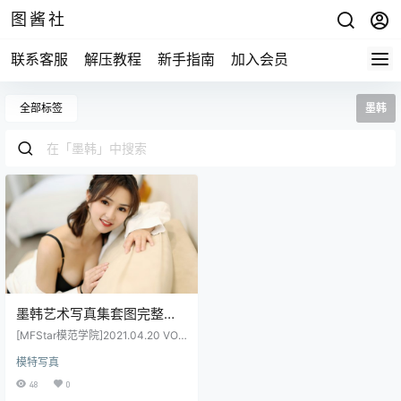
图酱社
联系客服
解压教程
新手指南
加入会员
全部标签
墨韩
墨韩艺术写真集套图完整版
合集打包下载4套
[MFStar模范学院]2021.04.20 VOL.
201P1.44GB
483 墨韩[Y][44+1P／103MB] [MF
模特写真
Star模范学院]2021.07.12 VOL.512
墨韩[49+1P／435MB] [MFStar模
48
0
范学院]2021.08.04 VOL.521 墨韩