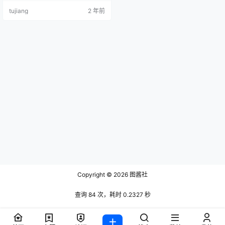
g_尤妮丝 [41P133MB] [HuaYang]
tujiang
2 年前
花漾 2018.08.02 Vol.065 Egg_尤妮
丝 [41P10…
Copyright © 2026
图酱社
查询 84 次，耗时 0.2327 秒