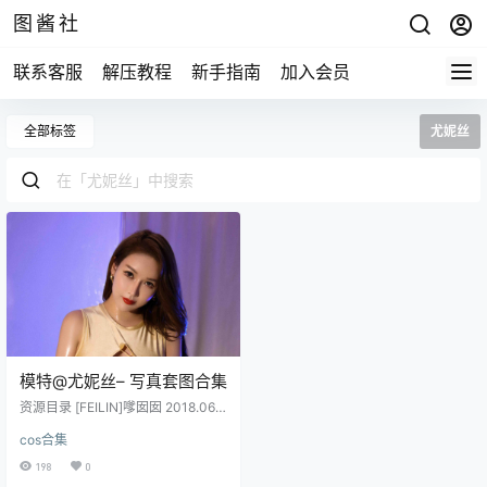
图酱社
联系客服
解压教程
新手指南
加入会员
全部标签
尤妮丝
模特@尤妮丝– 写真套图合集
资源目录 [FEILIN]嗲囡囡 2018.06.1
3 VOL.143 Egg_尤妮丝 [45P203M
cos合集
B] [FEILIN]嗲囡囡 2018.07.10 VOL.
151 Egg_尤妮丝 [40P156MB] [Hua
198
0
Yang]花漾 2018.06.29 Vol.054 Eg