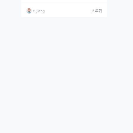
的蛋蛋 NO.004 胶带[24P-345MB] 您的蛋蛋 N
O.005 ol[48P-383MB] 您的蛋蛋 NO.006 赛博
tujiang
2 年前
朋克 [41P-289MB] 您的蛋蛋 NO.007 浴室黑丝
[41P-…