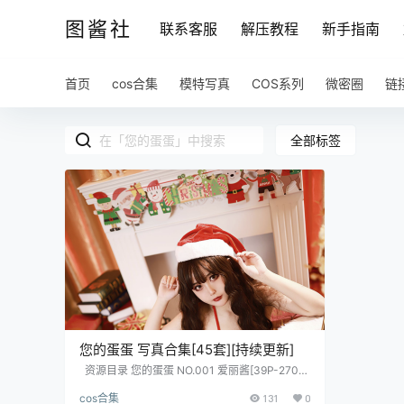
图酱社
联系客服
解压教程
新手指南
首页
cos合集
模特写真
COS系列
微密圈
链
全部标签
您的蛋蛋 写真合集[45套][持续更新]
资源目录 您的蛋蛋 NO.001 爱丽酱[39P-270M
B] 您的蛋蛋 NO.002 高叉体操服[42P-309MB]
cos合集
131
0
您的蛋蛋 NO.003 黑丝死库水[22P5V-75MB] 您