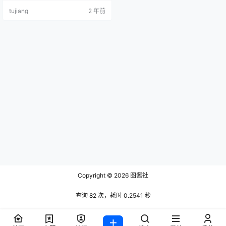
5+1P／320MB] [XIUREN秀人网]2
tujiang
2 年前
021.09.02 VOL.3885 春药儿[40+1
P／384MB]
Copyright © 2026
图酱社
查询 82 次，耗时 0.2541 秒