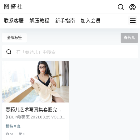
图酱社
联系客服
解压教程
新手指南
加入会员
全部标签
春药儿
春药儿艺术写真集套图完整
版合集打包下载4套1.83GB
[FEILIN嗲囡囡]2021.03.25 VOL.38
206P
1 春药儿[48+1P／476MB] [FEILIN
模特写真
嗲囡囡]2021.06.08 VOL.393 春药
儿[69+1P／709MB] [MFStar模范
51
0
学院]2021.04.12 VOL.481 春药儿[4