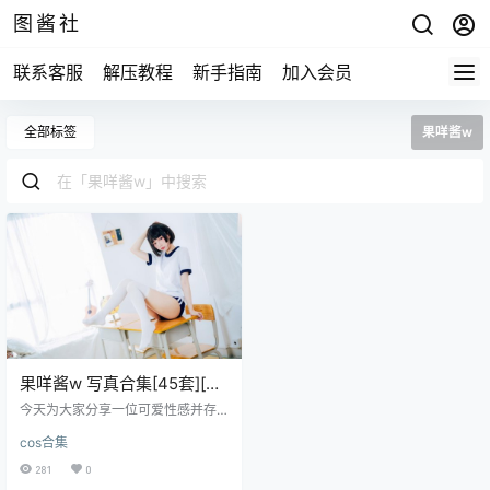
图酱社
联系客服
解压教程
新手指南
加入会员
全部标签
果咩酱w
果咩酱w 写真合集[45套][持
续更新]
今天为大家分享一位可爱性感并存
的小姐姐@果咩酱w。微博拥有30
cos合集
万多粉丝的知名动漫博主，@果咩酱
w的COS作品质量还是很高的，下
281
0
面一起来看看吧，喜欢的朋友可以