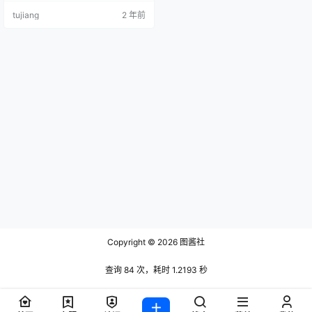
来微博@果咩酱w关注一波哦。 资
tujiang
2 年前
源目录 果咩酱w NO.001 黑呆[30P-
170MB] 果咩酱w NO.002 温柔[20
P-439MB] 果咩酱w NO.003 茶艺
[30P-656MB] 果咩酱w NO.004 绫
波丽 [18P-290…
Copyright © 2026
图酱社
查询 84 次，耗时 1.2193 秒