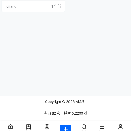
博主难以媲美的存在。尤其是她经
tujiang
1 年前
典的红色高跟鞋写真，早已成为标
志性作品，令人过目难忘。 葛征的
个人介绍 葛征，模特兼短视频博
主，抖音号为 RUANRUAN184，微
博昵称为“葛征净高184cm长腿mod
el”。她是 2023世界国际小姐中国
区总冠…
Copyright © 2026
图酱社
查询 82 次，耗时 0.2299 秒