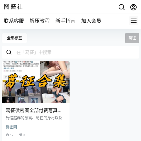
图酱社
联系客服
解压教程
新手指南
加入会员
全部标签
葛征
葛征微密圈全部付费写真合
集
凭借超群的身高、绝佳的身材以及
出众的颜值，葛征在互联网中脱颖
微密圈
而出。她在抖音拥有超过200万粉
丝，更是秀人网的顶级名模，气质
1k
0
卓然，是兔晴晴baby和立刻优优等