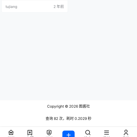
蔡文钰Angle [50+1P-126M] [MyGi
tujiang
2 年前
rl美媛馆]2016.06.15 Vol.213 蔡文钰
Angle [60+1…
Copyright © 2026
图酱社
查询 82 次，耗时 0.2029 秒