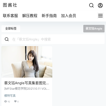
图酱社
联系客服
解压教程
新手指南
加入会员
全部标签
蔡文钰Angle
蔡文钰Angle写真集套图完整
版合集打包下载19套 1124P
[MFStar模范学院]2021.10.11 VOL.5
6.48GB
34 蔡文钰Abby[50+1P／586MB]
模特写真
[MFStar模范学院]2021.11.19 VOL.5
40 蔡文钰Abby[48+1P／468MB]
92
0
[MyGirl美媛馆]2016.06.11 Vol.212